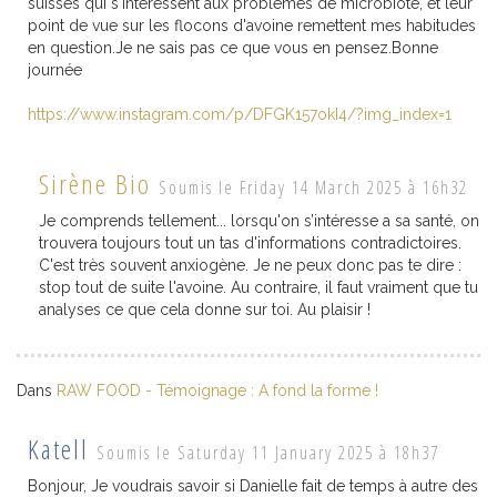
suisses qui s'intéressent aux problèmes de microbiote, et leur
point de vue sur les flocons d'avoine remettent mes habitudes
en question.Je ne sais pas ce que vous en pensez.Bonne
journée
https://www.instagram.com/p/DFGK157okI4/?img_index=1
Sirène Bio
Soumis le Friday 14 March 2025 à 16h32
Je comprends tellement... lorsqu'on s’intéresse a sa santé, on
trouvera toujours tout un tas d'informations contradictoires.
C'est très souvent anxiogène. Je ne peux donc pas te dire :
stop tout de suite l'avoine. Au contraire, il faut vraiment que tu
analyses ce que cela donne sur toi. Au plaisir !
Dans
RAW FOOD - Témoignage : A fond la forme !
Katell
Soumis le Saturday 11 January 2025 à 18h37
Bonjour, Je voudrais savoir si Danielle fait de temps à autre des