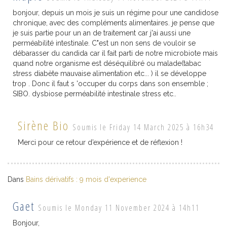
bonjour, depuis un mois je suis un régime pour une candidose
chronique, avec des compléments alimentaires. je pense que
je suis partie pour un an de traitement car j'ai aussi une
perméabilité intestinale. C"est un non sens de vouloir se
débarasser du candida car il fait parti de notre microbiote mais
quand notre organisme est déséquilibré ou malade(tabac
stress diabète mauvaise alimentation etc... ) il se développe
trop . Donc il faut s 'occuper du corps dans son ensemble ;
SIBO. dysbiose perméabilité intestinale stress etc..
Sirène Bio
Soumis le Friday 14 March 2025 à 16h34
Merci pour ce retour d’expérience et de réflexion !
Dans
Bains dérivatifs : 9 mois d'experience
Gaet
Soumis le Monday 11 November 2024 à 14h11
Bonjour,