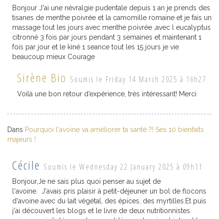
Bonjour J'ai une névralgie pudentale depuis 1 an je prends des
tisanes de menthe poivrée et la camomille romaine et je fais un
massage tout les jours avec menthe poivrée ,avec l eucalyptus
citronné 3 fois par jours pendant 3 semaines et maintenant 1
fois par jour et le kiné 1 seance tout les 15 jours je vie
beaucoup mieux Courage
Sirène Bio
Soumis le Friday 14 March 2025 à 16h27
Voilà une bon retour d’expérience, très intéressant! Merci
Dans
Pourquoi l'avoine va améliorer ta santé ?! Ses 10 bienfaits
majeurs !
Cécile
Soumis le Wednesday 22 January 2025 à 09h11
Bonjour,Je ne sais plus quoi penser au sujet de
l'avoine. J'avais pris plaisir à petit-déjeuner un bol de flocons
d'avoine avec du lait végétal, des épices, des myrtilles.Et puis
j'ai découvert les blogs et le livre de deux nutritionnistes