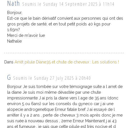
Nath
Soumis le Sunday 14 September 2025 à 11h14
Bonjour,
Est-ce que le bain dérivatif convient aux personnes qui ont des
gros projets de santé, et en tout petit poids 40 kgs pour
1.65m?
Merci de m'avoir lue
Nathalie
Dans
Arrêt pilule Diane35 et chute de cheveux : Les solutions !
G
Soumis le Sunday 27 July 2025 à 20h40
Bonjour Je suis tombée sur votre témoignage suite a l arret de
la diane Je suis moi même dévastée par une chute
impressionnante J ai pris la diane vers l age de 35 ans (donc
environ 5 ou 6ans) sur les conseils du gyneco car j ai une
alopecie androgenetique Erreur fatale bref J ai essayé de l
arrêter il y a 2 ans , perte de cheveux 3 mois après donc je me
suis ruée à nouveau dessus , 2eme Erreur Maintenant j ai 43
ans et fumeuse , je sais que cette pilule est très nocive et d