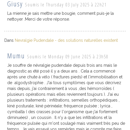
Giusy
Soumis le Thursday 03 July 2025 à 22h21
La mienne je sais mettre une bougie, comment puis-je la
nettoyer .Merci de votre réponse.
Dans
Nevralgie Pudendale - des solutions naturelles existent
Mumu
Soumis le Monday 09 June 2025 à 23h58
Je souffre de névralgie pudendale depuis trois ans mais le
diagnostic as été posé il y a deux ans . Cela a commencé
après une chute à vélo ( fractures pieds) et l'immobilisation et
de algodystrophie . J'ai tous symptômes que vous décrivez
mais depuis, j'ai contrairement à vous ,des hémorroïdes (
plusieurs opérations mais elles reviennent toujours ). J'ai eu
plusieurs traitements : infiltrations, semelles orthopédiques ,
kiné posturale, kiné périnéale; fréquence pulsée ; lyrica ,
cymbalta ( des crasses pour l'organisme que j'ai fortement
diminuées) , un coussin . Il n'y a que les infiltrations et la
fréquence pulsée qui m'ont soulagé mais vraiment très peu de
temps . Je vais essayé vos remèdes mais je compte me faire