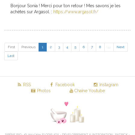
Bonjour Sonia ! Merci pour ton retour ! Mes savons je les
achètes sur Argasol. :
https://www.argasol.fr/
First
Previous
1
2
3
4
5
6
7
8
...
Next
Last
RSS
Facebook
Instagram
Photos
Chaîne Youtube
SIRÈNE BIO - © 2013/2015 ELODIE-JOY - DÉVELOPPEMENT & INTÉGRATION : PATRICK -