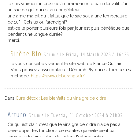
je suis vraiment intéressée à commencer le bain dérivatif. J’ai
un sac de gel qui est au congélateur.
une amie m’a dit qu’il fallait que le sac soit à une température
de 10* . Celsius ou fareneight?
est-ce le porter plusieurs fois par jour est plus bénéfique que
pendant une longue durée?
merci.
Sirène Bio
Soumis le Friday 14 March 2025 à 16h35
je vous conseille vivement le site web de France Guillain.
Vous pouvez aussi contacter Déborah Ply qui est formée à sa
méthode.
https://www.deborahply.fr/
Dans
Cure détox : Les bienfaits du vinaigre de cidre
Arturo
Soumis le Tuesday 01 October 2024 à 21h03
Ce qui est clair, c'est que le vinaigre de cidre n'aide pas à
développer les fonctions cérébrales qui éviteraient par
exemple de faire autant de fautes d'orthographe.