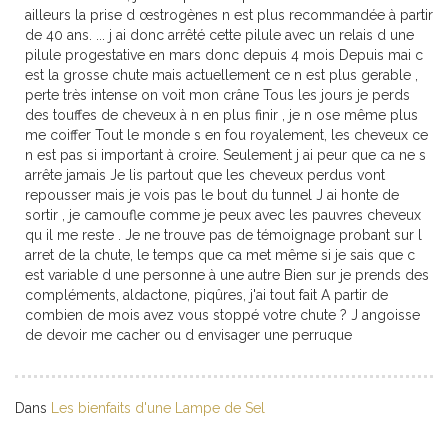
ailleurs la prise d œstrogènes n est plus recommandée à partir
de 40 ans. ... j ai donc arrêté cette pilule avec un relais d une
pilule progestative en mars donc depuis 4 mois Depuis mai c
est la grosse chute mais actuellement ce n est plus gerable ,
perte très intense on voit mon crâne Tous les jours je perds
des touffes de cheveux à n en plus finir , je n ose même plus
me coiffer Tout le monde s en fou royalement, les cheveux ce
n est pas si important à croire. Seulement j ai peur que ca ne s
arrête jamais Je lis partout que les cheveux perdus vont
repousser mais je vois pas le bout du tunnel J ai honte de
sortir , je camoufle comme je peux avec les pauvres cheveux
qu il me reste . Je ne trouve pas de témoignage probant sur l
arret de la chute, le temps que ca met même si je sais que c
est variable d une personne à une autre Bien sur je prends des
compléments, aldactone, piqûres, j'ai tout fait A partir de
combien de mois avez vous stoppé votre chute ? J angoisse
de devoir me cacher ou d envisager une perruque
Dans
Les bienfaits d'une Lampe de Sel