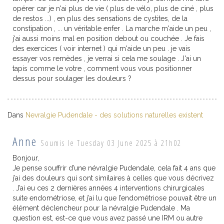
opérer car je n'ai plus de vie ( plus de vélo, plus de ciné , plus
de restos ...) , en plus des sensations de cystites, de la
constipation , ... un véritable enfer . La marche m'aide un peu ,
j'ai aussi moins mal en position debout ou couchée . Je fais
des exercices ( voir internet ) qui m'aide un peu . je vais
essayer vos remèdes , je verrai si cela me soulage . J'ai un
tapis comme le votre , comment vous vous positionner
dessus pour soulager les douleurs ?
Dans
Nevralgie Pudendale - des solutions naturelles existent
Anne
Soumis le Tuesday 03 June 2025 à 21h02
Bonjour,
Je pense souffrir d’une névralgie Pudendale, cela fait 4 ans que
j’ai des douleurs qui sont similaires à celles que vous décrivez
. J’ai eu ces 2 dernières années 4 interventions chirurgicales
suite endométriose, et j’ai lu que l’endométriose pouvait être un
élément déclencheur pour la névralgie Pudendale . Ma
question est, est-ce que vous avez passé une IRM ou autre