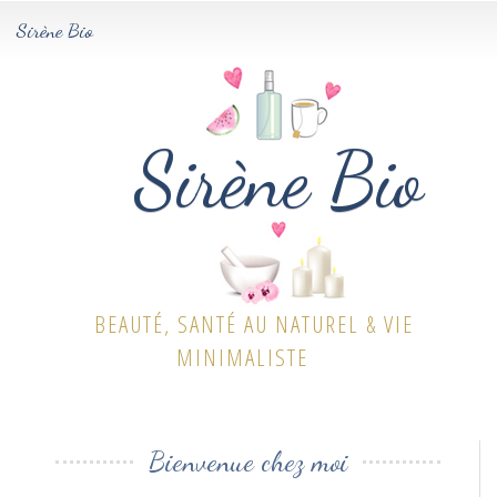
Sirène Bio
Tog
navi
Sirène Bio
BEAUTÉ, SANTÉ AU NATUREL & VIE
MINIMALISTE
Bienvenue chez moi