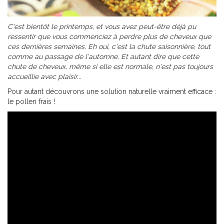
C'est bientôt le printemps, et vous avez peut-être déjà pu
ressentir que vous commenciez à perdre plus de cheveux que
ces dernières semaines. Eh oui, c'est la chute saisonnière, tout
comme au passage de l'automne. Et autant dire que cette
chute de cheveux, même si elle est normale, n'est pas toujours
accueillie avec plaisir...
Pour autant découvrons une solution naturelle vraiment efficace :
le pollen frais !