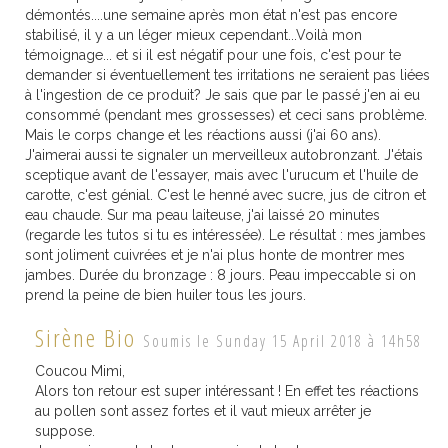
démontés....une semaine après mon état n'est pas encore
stabilisé, il y a un léger mieux cependant...Voilà mon
témoignage... et si il est négatif pour une fois, c'est pour te
demander si éventuellement tes irritations ne seraient pas liées
à l'ingestion de ce produit? Je sais que par le passé j'en ai eu
consommé (pendant mes grossesses) et ceci sans problème.
Mais le corps change et les réactions aussi (j'ai 60 ans).
J'aimerai aussi te signaler un merveilleux autobronzant. J'étais
sceptique avant de l'essayer, mais avec l'urucum et l'huile de
carotte, c'est génial. C'est le henné avec sucre, jus de citron et
eau chaude. Sur ma peau laiteuse, j'ai laissé 20 minutes
(regarde les tutos si tu es intéressée). Le résultat : mes jambes
sont joliment cuivrées et je n'ai plus honte de montrer mes
jambes. Durée du bronzage : 8 jours. Peau impeccable si on
prend la peine de bien huiler tous les jours.
Sirène Bio
Soumis le Sunday 15 April 2018 à 14h58
Coucou Mimi,
Alors ton retour est super intéressant ! En effet tes réactions
au pollen sont assez fortes et il vaut mieux arrêter je
suppose.