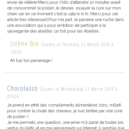
envie de réitérer.Merci pour l'info d'attendre 10 minutes avant
de consommer le pollen.Je devrais essayer la cure sur mon
chien car en ce moment c'est la cata hi hi hi .Merci pour cet
article tres interessant.Pour ma part Je parraine une ruche dans
une association qui a pour ambition de participer à la
sauvegarde des abeilles :ùn toit pour les Abeilles.
Sirène Bio
Soumis le Thursday 22 March 2018 à
16h50
Ah top ton parrainage !
Chocolasco
Soumis le Wednesday 21 March 2018 à
07h26
Je prend en effet des compléments alimentaires (zinc, millet)
pour contrer la chute des cheveux, je suis tentée par une cure
de pollen :)
Je me permets une question, une amie m'a parlé de toutes les
vertus du Kéfir, et en me renseignant sur Internet, il semble que