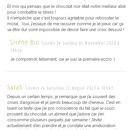
Et moi qui pensais que le chocolat noir était notre meilleur allié
pour combattre le stress !
Il n'empêche que c'est toujours agréable pour rebooster le
moral... (oui, j'essaye de me rassurer comme je le peux car ça
va être dur voire impossible de devoir faire une croix dessus) !
Sirène Bio
Soumis le Sunday 01 November 2020 à
14h54
Je comprends tellement, car je suis la première accro :)
Sarah
Soumis le Saturday 22 August 2020 à 18h43
Depuis un certain temps, je remarque que j’ai souvent des
crises d’angoisse et je perds beaucoup de cheveux. C’est en
lisant ce texte que j’ai pris conscience du fait que le souci
provient du chocolat, un aliment que j’adore car j’en
consomme plusieurs paquets par semaine ! J’évite
actuellement d’en prendre et je constate une amélioration