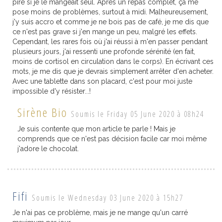
pire si je le mangeait seul. Après un repas complet, ça me
pose moins de problèmes, surtout à midi. Malheureusement,
j'y suis accro et comme je ne bois pas de café, je me dis que
ce n'est pas grave si j'en mange un peu, malgré les effets.
Cependant, les rares fois où j'ai réussi à m'en passer pendant
plusieurs jours, j'ai ressenti une profonde sérénité (en fait,
moins de cortisol en circulation dans le corps). En écrivant ces
mots, je me dis que je devrais simplement arrêter d'en acheter.
Avec une tablette dans son placard, c'est pour moi juste
impossible d'y résister...!
Sirène Bio
Soumis le Friday 05 June 2020 à 08h24
Je suis contente que mon article te parle ! Mais je
comprends que ce n'est pas décision facile car moi même
j'adore le chocolat.
Fifi
Soumis le Wednesday 03 June 2020 à 15h27
Je n'ai pas ce problème, mais je ne mange qu'un carré