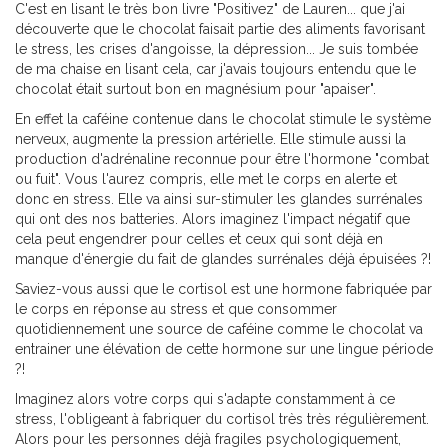
C'est en lisant le très bon livre "Positivez" de Lauren... que j'ai
découverte que le chocolat faisait partie des aliments favorisant
le stress, les crises d'angoisse, la dépression... Je suis tombée
de ma chaise en lisant cela, car j'avais toujours entendu que le
chocolat était surtout bon en magnésium pour "apaiser".
En effet la caféine contenue dans le chocolat stimule le système
nerveux, augmente la pression artérielle. Elle stimule aussi la
production d'adrénaline reconnue pour être l'hormone "combat
ou fuit". Vous l'aurez compris, elle met le corps en alerte et
donc en stress. Elle va ainsi sur-stimuler les glandes surrénales
qui ont des nos batteries. Alors imaginez l'impact négatif que
cela peut engendrer pour celles et ceux qui sont déjà en
manque d'énergie du fait de glandes surrénales déjà épuisées ?!
Saviez-vous aussi que le cortisol est une hormone fabriquée par
le corps en réponse au stress et que consommer
quotidiennement une source de caféine comme le chocolat va
entrainer une élévation de cette hormone sur une lingue période
?!
Imaginez alors votre corps qui s'adapte constamment à ce
stress, l'obligeant à fabriquer du cortisol très très régulièrement.
Alors pour les personnes déjà fragiles psychologiquement,