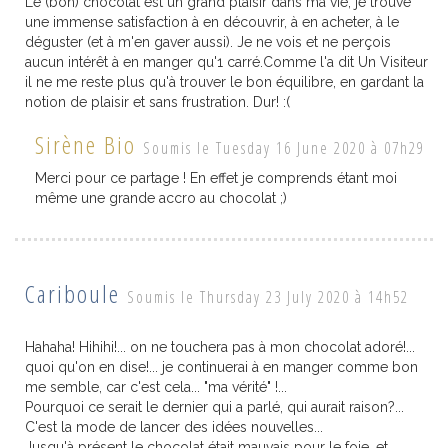
Le (bon) chocolat est un grand plaisir dans ma vie, je trouve
une immense satisfaction à en découvrir, à en acheter, à le
déguster (et à m'en gaver aussi). Je ne vois et ne perçois
aucun intérêt à en manger qu'1 carré.Comme l'a dit Un Visiteur
il ne me reste plus qu'à trouver le bon équilibre, en gardant la
notion de plaisir et sans frustration. Dur! :(
Sirène Bio
Soumis le Tuesday 16 June 2020 à 07h29
Merci pour ce partage ! En effet je comprends étant moi
même une grande accro au chocolat ;)
Cariboule
Soumis le Thursday 23 July 2020 à 14h52
Hahaha! Hihihi!... on ne touchera pas à mon chocolat adoré!...
quoi qu'on en dise!... je continuerai à en manger comme bon
me semble, car c'est cela... "ma vérité" !...
Pourquoi ce serait le dernier qui a parlé, qui aurait raison?...
C'est la mode de lancer des idées nouvelles...
Jusqu'à présent le chocolat était mauvais pour le foie, et