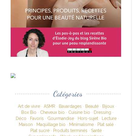
Catégories
Art de vivre
ASMR
Bavardages
Beauté
Bijoux
Box Bio
Cheveux bio
Cuisine bio
Dressing
Déco
Favoris
Gourmandise
Hors-sujet
Lecture
Maison
Maquillage bio
Minimalisme
Plat salé
Plat sucré
Produits terminés
Santé