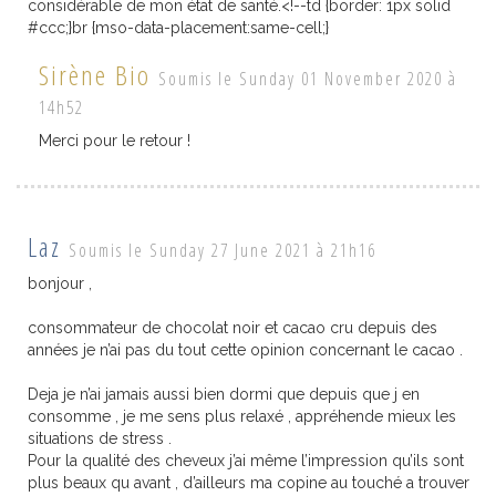
considérable de mon état de santé.<!--td {border: 1px solid
#ccc;}br {mso-data-placement:same-cell;}
Sirène Bio
Soumis le Sunday 01 November 2020 à
14h52
Merci pour le retour !
Laz
Soumis le Sunday 27 June 2021 à 21h16
bonjour ,
consommateur de chocolat noir et cacao cru depuis des
années je n’ai pas du tout cette opinion concernant le cacao .
Deja je n’ai jamais aussi bien dormi que depuis que j en
consomme , je me sens plus relaxé , appréhende mieux les
situations de stress .
Pour la qualité des cheveux j’ai même l’impression qu’ils sont
plus beaux qu avant , d’ailleurs ma copine au touché a trouver