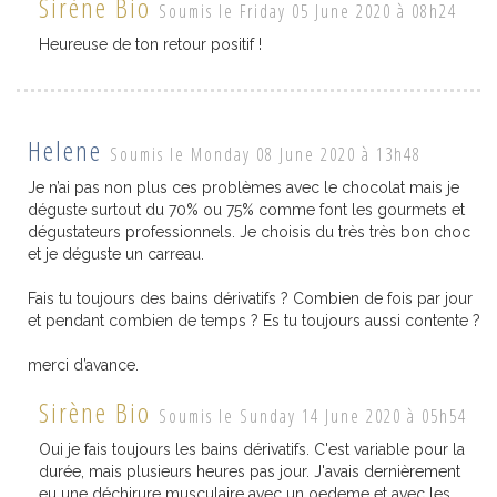
Sirène Bio
Soumis le Friday 05 June 2020 à 08h24
Heureuse de ton retour positif !
Helene
Soumis le Monday 08 June 2020 à 13h48
Je n’ai pas non plus ces problèmes avec le chocolat mais je
déguste surtout du 70% ou 75% comme font les gourmets et
dégustateurs professionnels. Je choisis du très très bon choc
et je déguste un carreau.
Fais tu toujours des bains dérivatifs ? Combien de fois par jour
et pendant combien de temps ? Es tu toujours aussi contente ?
merci d’avance.
Sirène Bio
Soumis le Sunday 14 June 2020 à 05h54
Oui je fais toujours les bains dérivatifs. C'est variable pour la
durée, mais plusieurs heures pas jour. J'avais dernièrement
eu une déchirure musculaire avec un oedeme et avec les