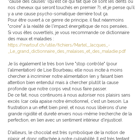
"cause des causes" (qu'est ce qui fait que ce sont les dents ou
nos cheveux qui seront touchés en premier ?), et je pense qu'il
y a une cause psycho-somatique derrière tout ça.
Pour être ouvert à ce genre de principe, il faut néanmoins
"croire" à la réalité de l'impact énergétique de nos pensées..
Si vous êtes ouvert(e)s, je vous recommande ce dictionnaire
des maux et maladies :
https://martouf.ch/utile/fichiers/Martel_Jacques_-
_Le_grand_dictionnaire_des_malaises_et_des_maladie.pdf
Je lis également le très bon livre "stop contrôle" (pour
l'alimentation) de Lise Bourbeau, elle nous incite à moins
chercher à incriminer notre alimentation (en y faisant bien
attention bien entendu) mais à chercher plutôt la cause
profonde que notre corps veut nous faire passer.
De ce fait, nous continuons à nous autoriser nos plaisirs sans
excès (car cela apaise notre émotionnel, c'est un besoin. La
frustration a un effet bien pire), et nous nous libérons d'une
grande rigidité et dureté envers nous-même (recherche de la
perfection, en lien avec un sentiment intérieur d'injustice).
D'ailleurs, le chocolat est très symbolique de la notion de
plaisir, et donc rattachée à notre culpabilité. Il est très tentant