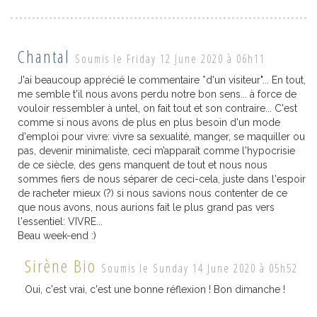
Chantal
Soumis le Friday 12 June 2020 à 06h11
J'ai beaucoup apprécié le commentaire *d'un visiteur"... En tout,
me semble t'il nous avons perdu notre bon sens... à force de
vouloir ressembler à untel, on fait tout et son contraire... C'est
comme si nous avons de plus en plus besoin d'un mode
d'emploi pour vivre: vivre sa sexualité, manger, se maquiller ou
pas, devenir minimaliste, ceci m’apparaît comme l'hypocrisie
de ce siècle, des gens manquent de tout et nous nous
sommes fiers de nous séparer de ceci-cela, juste dans l'espoir
de racheter mieux (?) si nous savions nous contenter de ce
que nous avons, nous aurions fait le plus grand pas vers
l'essentiel: VIVRE...
Beau week-end :)
Sirène Bio
Soumis le Sunday 14 June 2020 à 05h52
Oui, c'est vrai, c'est une bonne réflexion ! Bon dimanche !