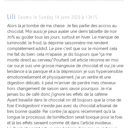
Lili
Soumis le Sunday 14 June 2020 à 13h15
Alors là je tombe de ma chaise. Je fais partie des accros au
chocolat. Moi aussi je peux avaler une demi tablette de noir
70% au goûter tous les jours, surtout en hiver. Le manque de
luminosité, le froid, la déprime saisonnière me rendent
complètement addict. Le pire c'est que sur le moment cela
me fait du bien, cela m'apaise, je dis toujours que "ça me
monte direct au cerveau".Pourtant cet article résonne en moi
car oui je suis une grosse mangeuse de chocolat et oui j'ai une
tendance à la panique et à la dépression, je suis hypersensible
émotionnellement et physiquement, j'ai un ventre et une
digestion délicats, il peut m'arriver de perdre mes cheveux
hors changement de saison sans savoir pourquoi. Je n'ai
jamais bu de café donc j'ignore les effets de la caféine.
Ayant travaillé dans le chocolat on dit toujours que la crise de
foie (l'indigestion) n'existe pas avec du chocolat artisanal de
très bonne qualité. Par contre j'ai appris récemment qu'à la
longue le processus de torréfaction serait toxique pour le foie,
et là les effets seraient comme dit dans l'article insidieux...