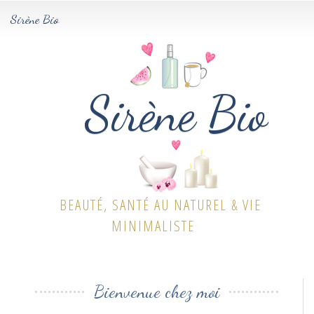
Sirène Bio
Tog
navi
Sirène Bio
BEAUTÉ, SANTÉ AU NATUREL & VIE
MINIMALISTE
Bienvenue chez moi