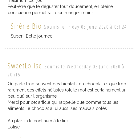
maximum par jour.
Peut-être que le déguster tout doucement, en pleine
conscience permettrait d'en manger moins.
Sirène Bio
Soumis le Friday 05 June 2020 à 08h24
Super ! Belle journée !
SweetLolise
Soumis le Wednesday 03 June 2020 à
20h15
On parle trop souvent des bienfaits du chocolat et que trop
rarement des effets néfastes (ok, le mot est certainement un
peu dur) sur l'organisme.
Merci pour cet article qui rappelle que comme tous les
aliments, le chocolat a lui aussi ses mauvais cotés.
Au plaisir de continuer à te lire.
Lolise