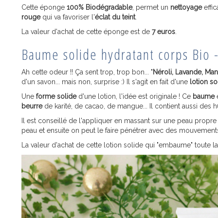
Cette éponge
100%
Biodégradable
, permet un
nettoyage
effic
rouge
qui va favoriser l'
éclat du teint
.
La valeur d'achat de cette éponge est de
7 euros
.
Baume solide hydratant corps Bio 
Ah cette odeur !! Ça sent trop, trop bon... "
Néroli, Lavande, Man
d'un savon... mais non, surprise :) Il s'agit en fait d'une
lotion so
Une
forme solide
d'une lotion, l'idée est originale ! Ce
baume
e
beurre
de karité, de cacao, de mangue... Il contient aussi des h
Il est conseillé de l'appliquer en massant sur une peau propr
peau et ensuite on peut le faire pénétrer avec des mouvements 
La valeur d'achat de cette lotion solide qui "embaume" toute l