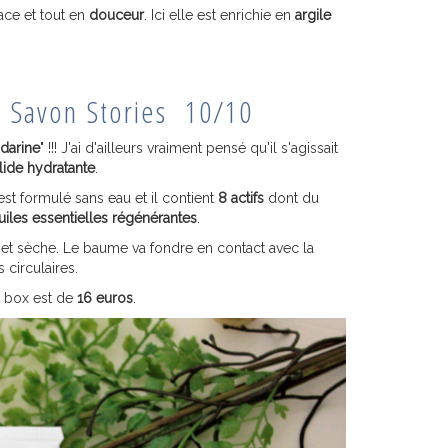
ace et tout en
douceur
. Ici elle est enrichie en
argile
- Savon Stories 10/10
darine
" !!! J'ai d'ailleurs vraiment pensé qu'il s'agissait
lide hydratante
.
st formulé sans eau et il contient
8 actifs
dont du
uiles essentielles régénérantes
.
e et sèche. Le baume va fondre en contact avec la
circulaires.
a box est de
16 euros
.