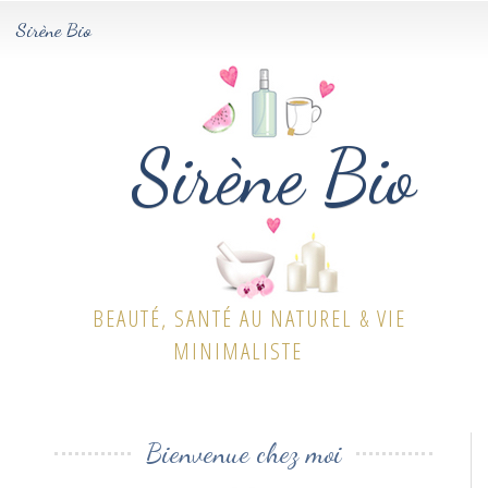
Sirène Bio
Tog
navi
Sirène Bio
BEAUTÉ, SANTÉ AU NATUREL & VIE
MINIMALISTE
Bienvenue chez moi