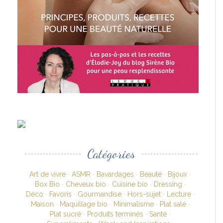
Catégories
Art de vivre
ASMR
Bavardages
Beauté
Bijoux
Box Bio
Cheveux bio
Cuisine bio
Dressing
Déco
Favoris
Gourmandise
Hors-sujet
Lecture
Maison
Maquillage bio
Minimalisme
Plat salé
Plat sucré
Produits terminés
Santé