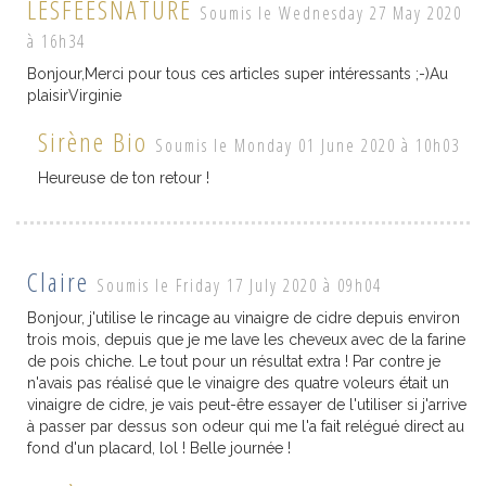
LESFEESNATURE
Soumis le Wednesday 27 May 2020
à 16h34
Bonjour,Merci pour tous ces articles super intéressants ;-)Au
plaisirVirginie
Sirène Bio
Soumis le Monday 01 June 2020 à 10h03
Heureuse de ton retour !
Claire
Soumis le Friday 17 July 2020 à 09h04
Bonjour, j'utilise le rincage au vinaigre de cidre depuis environ
trois mois, depuis que je me lave les cheveux avec de la farine
de pois chiche. Le tout pour un résultat extra ! Par contre je
n'avais pas réalisé que le vinaigre des quatre voleurs était un
vinaigre de cidre, je vais peut-être essayer de l'utiliser si j'arrive
à passer par dessus son odeur qui me l'a fait relégué direct au
fond d'un placard, lol ! Belle journée !