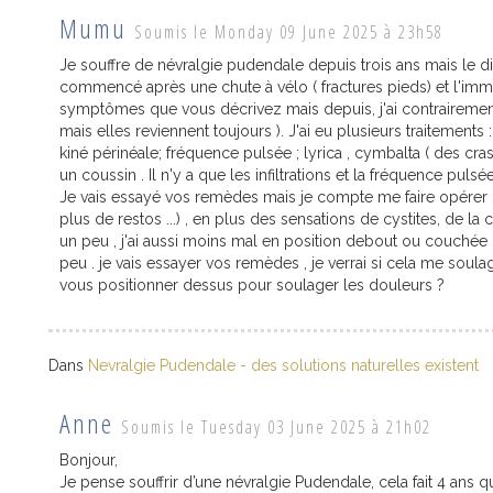
Mumu
Soumis le Monday 09 June 2025 à 23h58
Je souffre de névralgie pudendale depuis trois ans mais le di
commencé après une chute à vélo ( fractures pieds) et l'immo
symptômes que vous décrivez mais depuis, j'ai contrairemen
mais elles reviennent toujours ). J'ai eu plusieurs traitements 
kiné périnéale; fréquence pulsée ; lyrica , cymbalta ( des cra
un coussin . Il n'y a que les infiltrations et la fréquence pu
Je vais essayé vos remèdes mais je compte me faire opérer car
plus de restos ...) , en plus des sensations de cystites, de la c
un peu , j'ai aussi moins mal en position debout ou couchée . 
peu . je vais essayer vos remèdes , je verrai si cela me soul
vous positionner dessus pour soulager les douleurs ?
Dans
Nevralgie Pudendale - des solutions naturelles existent
Anne
Soumis le Tuesday 03 June 2025 à 21h02
Bonjour,
Je pense souffrir d’une névralgie Pudendale, cela fait 4 ans qu