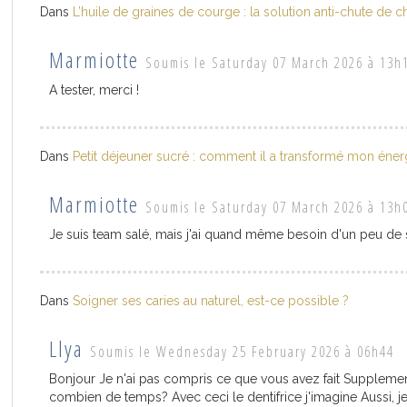
Dans
L’huile de graines de courge : la solution anti-chute de 
Marmiotte
Soumis le Saturday 07 March 2026 à 13h
A tester, merci !
Dans
Petit déjeuner sucré : comment il a transformé mon éner
Marmiotte
Soumis le Saturday 07 March 2026 à 13h
Je suis team salé, mais j'ai quand même besoin d'un peu de s
Dans
Soigner ses caries au naturel, est-ce possible ?
Llya
Soumis le Wednesday 25 February 2026 à 06h44
Bonjour Je n'ai pas compris ce que vous avez fait Supplemen
combien de temps? Avec ceci le dentifrice j'imagine Aussi, 