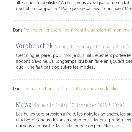
allee chez le dentiste ? Au final, vous avez quand meme fait t
dent et un composite ? Pourquoi ne pas avoir continué ? Mer
Dans
Petit déjeuner sucré : comment il a transformé mon éner
Vorobouchek
Soumis le Sunday 11 January 2026 à 
C’est dingue, pareil pour moi, je suis naturellement portée le
flocons d’avoine. J’ai longtemps cru bien faire en ajoutant d
quoi, il ne faut pas trop suivre les modes…
Dans
Journal de Pousse #1 et Défi Les cheveux de Mini
Mawa
Soumis le Friday 07 November 2025 à 03h03
Les huiles 1ere pression à froid, les noix, les amandes, les
crudivore. Si nous devons manger cru, il faudrait prendre exemp
qui vous a conseillé. Mais a la longue on.peut être usé.