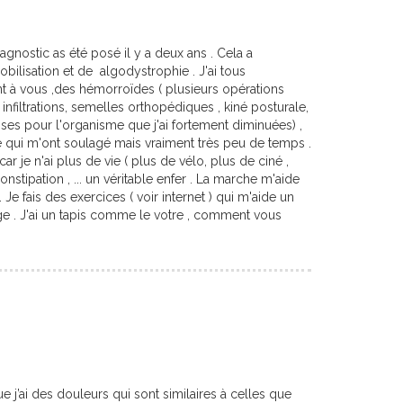
agnostic as été posé il y a deux ans . Cela a
bilisation et de algodystrophie . J'ai tous
t à vous ,des hémorroïdes ( plusieurs opérations
: infiltrations, semelles orthopédiques , kiné posturale,
sses pour l'organisme que j'ai fortement diminuées) ,
lsée qui m'ont soulagé mais vraiment très peu de temps .
 je n'ai plus de vie ( plus de vélo, plus de ciné ,
onstipation , ... un véritable enfer . La marche m'aide
Je fais des exercices ( voir internet ) qui m'aide un
age . J'ai un tapis comme le votre , comment vous
e j’ai des douleurs qui sont similaires à celles que