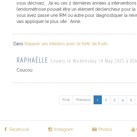
vous décrivez . J’ai eu ces 2 dernières années 4 interventions 
l’endométriose pouvait être un élément déclencheur pour la 
vous avez passé une IRM ou autre pour diagnostiquer la név
vais appliquer le plus vite . Anne.
Dans
Réparer ses intestins avec le Kéfir de fruits
RAPHAËLLE
Soumis le Wednesday 14 May 2025 à 05
Coucou
First
Previous
1
2
3
4
5
Facebook
Instagram
Photos