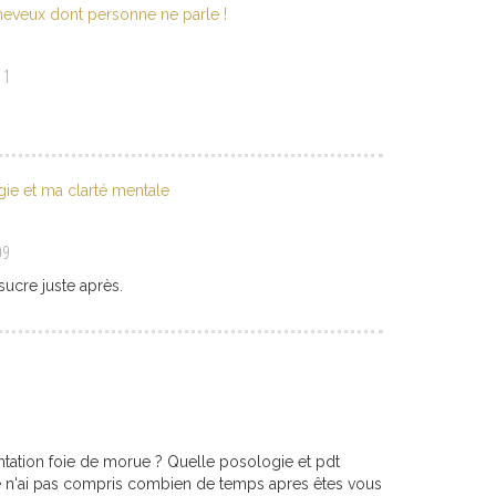
cheveux dont personne ne parle !
11
gie et ma clarté mentale
09
ucre juste après.
tation foie de morue ? Quelle posologie et pdt
je n'ai pas compris combien de temps apres êtes vous