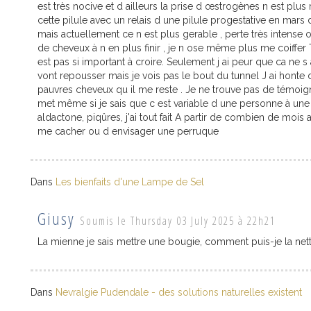
est très nocive et d ailleurs la prise d œstrogènes n est plus 
cette pilule avec un relais d une pilule progestative en mar
mais actuellement ce n est plus gerable , perte très intense 
de cheveux à n en plus finir , je n ose même plus me coiffe
est pas si important à croire. Seulement j ai peur que ca ne s
vont repousser mais je vois pas le bout du tunnel J ai honte
pauvres cheveux qu il me reste . Je ne trouve pas de témoign
met même si je sais que c est variable d une personne à un
aldactone, piqûres, j'ai tout fait A partir de combien de moi
me cacher ou d envisager une perruque
Dans
Les bienfaits d'une Lampe de Sel
Giusy
Soumis le Thursday 03 July 2025 à 22h21
La mienne je sais mettre une bougie, comment puis-je la net
Dans
Nevralgie Pudendale - des solutions naturelles existent