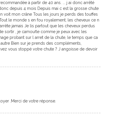
recommandée à partir de 40 ans. ... j ai donc arrêté
s donc depuis 4 mois Depuis mai c est la grosse chute
on voit mon crâne Tous les jours je perds des touffes
r Tout le monde s en fou royalement, les cheveux ce n
 arrête jamais Je lis partout que les cheveux perdus
 de sortir , je camoufle comme je peux avec les
age probant sur l arret de la chute, le temps que ca
e autre Bien sur je prends des compléments,
s avez vous stoppé votre chute ? J angoisse de devoir
toyer .Merci de votre réponse.