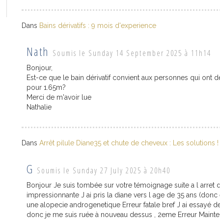
Dans
Bains dérivatifs : 9 mois d'experience
Nath
Soumis le Sunday 14 September 2025 à 11h14
Bonjour,
Est-ce que le bain dérivatif convient aux personnes qui ont de
pour 1.65m?
Merci de m'avoir lue
Nathalie
Dans
Arrêt pilule Diane35 et chute de cheveux : Les solutions !
G
Soumis le Sunday 27 July 2025 à 20h40
Bonjour Je suis tombée sur votre témoignage suite a l arret
impressionnante J ai pris la diane vers l age de 35 ans (donc 
une alopecie androgenetique Erreur fatale bref J ai essayé de 
donc je me suis ruée à nouveau dessus , 2eme Erreur Maintenan