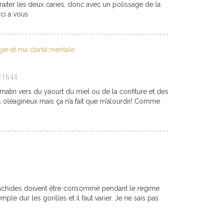
raiter les deux caries, donc avec un polissage de la
ci a vous
gie et ma clarté mentale
21h44
 matin vers du yaourt du miel ou de la confiture et des
es oléagineux mais ça n’a fait que m’alourdir! Comme
 arachides doivent être consommé pendant le regime
le dur les gorilles et il faut varier. Je ne sais pas