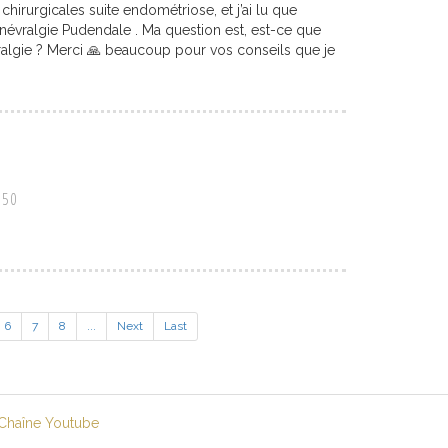
chirurgicales suite endométriose, et j’ai lu que
névralgie Pudendale . Ma question est, est-ce que
ralgie ? Merci 🙏 beaucoup pour vos conseils que je
h50
6
7
8
...
Next
Last
Chaîne Youtube