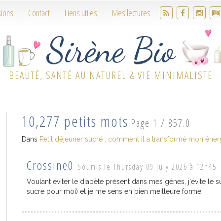
sions
Contact
Liens utiles
Mes lectures
Sirène Bio
BEAUTÉ, SANTÉ AU NATUREL & VIE MINIMALISTE
10,277 petits mots
Page 1 / 857.0
Dans
Petit déjeuner sucré : comment il a transformé mon éner
Crossine0
Soumis le Thursday 09 July 2026 à 12h45
Voulant éviter le diabète présent dans mes gênes, j'évite le 
sucre pour moi) et je me sens en bien meilleure forme.