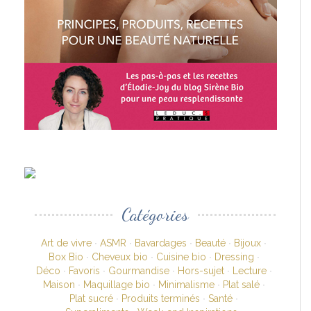
Catégories
Art de vivre
ASMR
Bavardages
Beauté
Bijoux
Box Bio
Cheveux bio
Cuisine bio
Dressing
Déco
Favoris
Gourmandise
Hors-sujet
Lecture
Maison
Maquillage bio
Minimalisme
Plat salé
Plat sucré
Produits terminés
Santé