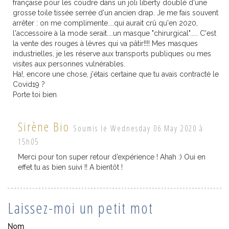
française pour les coudre dans un joli liberty doublé d'une
grosse toile tissée serrée d'un ancien drap. Je me fais souvent
arrêter : on me complimente....qui aurait crû qu'en 2020,
l'accessoire à la mode serait....un masque "chirurgical"..... C'est
la vente des rouges à lèvres qui va pâtir!!!! Mes masques
industrielles, je les réserve aux transports publiques ou mes
visites aux personnes vulnérables.
Ha!, encore une chose, j'étais certaine que tu avais contracté le
Covid19 ?
Porte toi bien
Sirène Bio
Soumis le Wednesday 06 May 2020 à
15h05
Merci pour ton super retour d’expérience ! Ahah :) Oui en
effet tu as bien suivi !! A bientôt !
Laissez-moi un petit mot
Nom