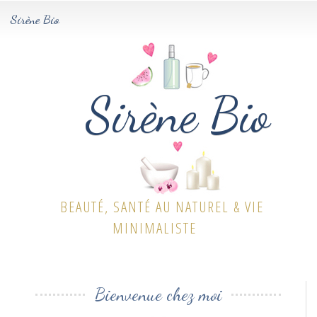
Sirène Bio
Tog
navi
Sirène Bio
BEAUTÉ, SANTÉ AU NATUREL & VIE
MINIMALISTE
Bienvenue chez moi