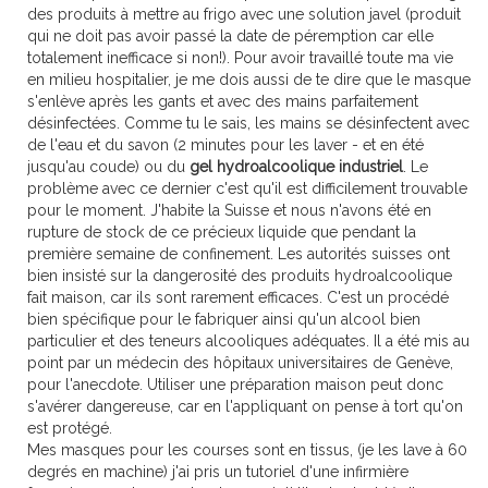
des produits à mettre au frigo avec une solution javel (produit
qui ne doit pas avoir passé la date de péremption car elle
totalement inefficace si non!). Pour avoir travaillé toute ma vie
en milieu hospitalier, je me dois aussi de te dire que le masque
s'enlève après les gants et avec des mains parfaitement
désinfectées. Comme tu le sais, les mains se désinfectent avec
de l'eau et du savon (2 minutes pour les laver - et en été
jusqu'au coude) ou du
gel hydroalcoolique industriel
. Le
problème avec ce dernier c'est qu'il est difficilement trouvable
pour le moment. J'habite la Suisse et nous n'avons été en
rupture de stock de ce précieux liquide que pendant la
première semaine de confinement. Les autorités suisses ont
bien insisté sur la dangerosité des produits hydroalcoolique
fait maison, car ils sont rarement efficaces. C'est un procédé
bien spécifique pour le fabriquer ainsi qu'un alcool bien
particulier et des teneurs alcooliques adéquates. Il a été mis au
point par un médecin des hôpitaux universitaires de Genève,
pour l'anecdote. Utiliser une préparation maison peut donc
s'avérer dangereuse, car en l'appliquant on pense à tort qu'on
est protégé.
Mes masques pour les courses sont en tissus, (je les lave à 60
degrés en machine) j'ai pris un tutoriel d'une infirmière