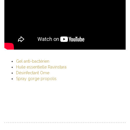
Gel anti-bactérien
Huile essentielle Ravinstara
Désinfectant Ome
Spray gorge propolis