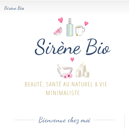
Sirène Bio
Tog
navi
Sirène Bio
BEAUTÉ, SANTÉ AU NATUREL & VIE
MINIMALISTE
Bienvenue chez moi