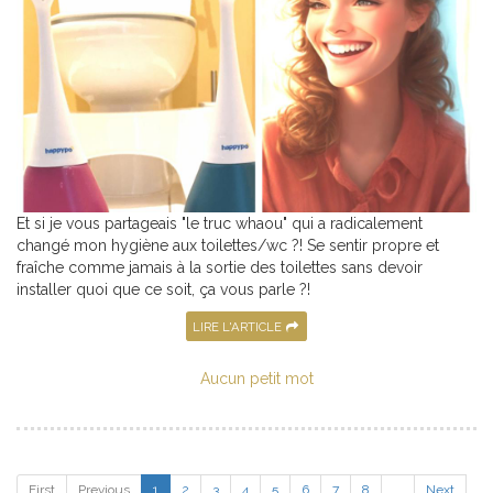
Et si je vous partageais "le truc whaou" qui a radicalement
changé mon hygiène aux toilettes/wc ?! Se sentir propre et
fraîche comme jamais à la sortie des toilettes sans devoir
installer quoi que ce soit, ça vous parle ?!
LIRE L'ARTICLE
Aucun petit mot
First
Previous
1
2
3
4
5
6
7
8
...
Next