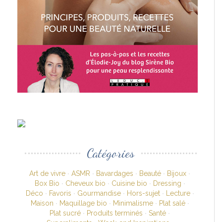
Catégories
Art de vivre
ASMR
Bavardages
Beauté
Bijoux
Box Bio
Cheveux bio
Cuisine bio
Dressing
Déco
Favoris
Gourmandise
Hors-sujet
Lecture
Maison
Maquillage bio
Minimalisme
Plat salé
Plat sucré
Produits terminés
Santé